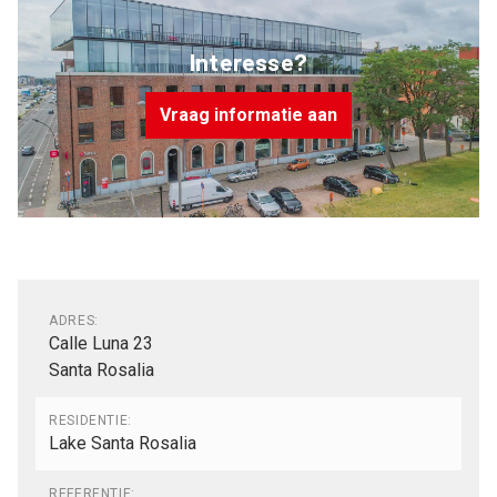
Interesse?
Vraag informatie aan
Algemeen
ADRES:
Calle Luna 23
Santa Rosalia
RESIDENTIE:
Lake Santa Rosalia
REFERENTIE: