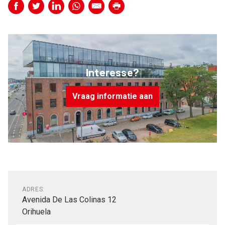
Interesse?
Vraag informatie aan
Algemeen
ADRES:
Avenida De Las Colinas 12
Orihuela