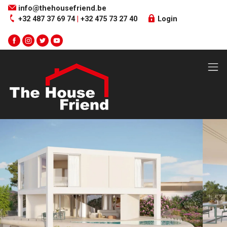
Menu overslaan en naar de inhoud gaan
info@thehousefriend.be
+32 487 37 69 74
|
+32 475 73 27 40
Login