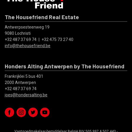
The Housefriend Real Estate
Antwerpsesteenweg 19
9080 Lochristi
+32 487 37 69 74
|
+32 475 73 27 40
info@thehousefriend.be
Honders Alting Antwerpen by The Housefriend
Frankrijklei 5 bus 401
2000 Antwerpen
+32 487 37 69 74
joes@hondersalting.be
Vastgoedmakelaar-bemiddelaar België BIV 505.997 & 507.443 -