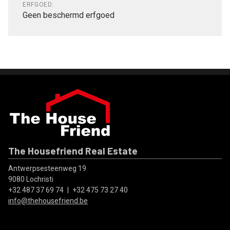
ERFGOED:
Geen beschermd erfgoed
The Housefriend Real Estate
Antwerpsesteenweg 19
9080 Lochristi
+32 487 37 69 74
|
+32 475 73 27 40
info@thehousefriend.be