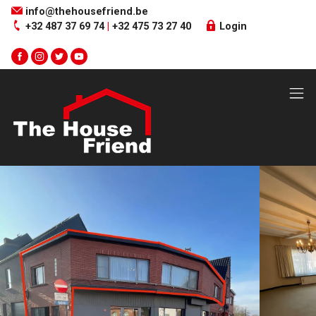
Menu overslaan en naar de inhoud gaan
info@thehousefriend.be
+32 487 37 69 74
|
+32 475 73 27 40
Login