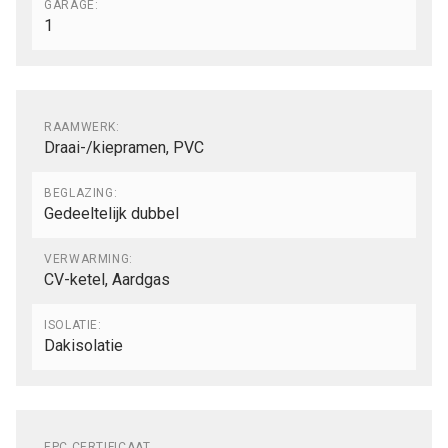
GARAGE:
1
Comfort
RAAMWERK:
Draai-/kiepramen, PVC
BEGLAZING:
Gedeeltelijk dubbel
VERWARMING:
CV-ketel, Aardgas
ISOLATIE:
Dakisolatie
Wettelijke gegevens
EPC CERTIFICAAT